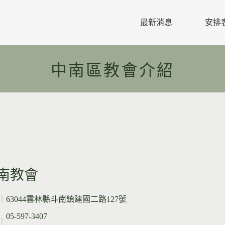
最新消息
安排
教區公文
中南區教會介紹
教區行事曆
活動預告
活動相片
禱告年主題
南教會
｜
63044雲林縣斗南鎮建國二路127號
05-597-3407
｜