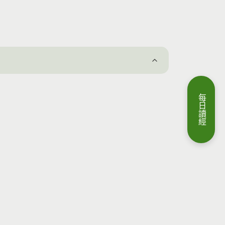
每
日
讀
經