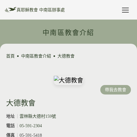
真耶穌教會 中南區辦事處
最新消息
中南區教會介紹
教區公文
安排表管理
首頁
中南區教會介紹
大德教會
教區行事曆
教區介紹
帶我去教會
活動預告
資源分享
大德教會
活動相片
友站連結
地址
｜
雲林縣大德村159號
電話
｜
05-591-2304
禱告年主題
傳真
｜
05-591-5418