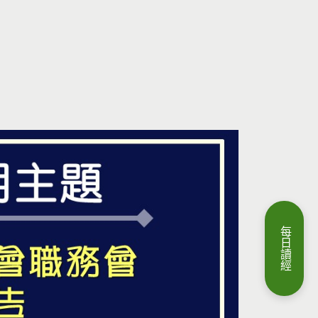
每
日
讀
經