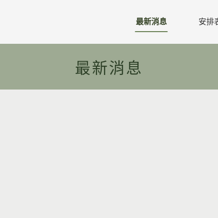
最新消息
安排
教區公文
最新消息
教區行事曆
活動預告
活動相片
禱告年主題