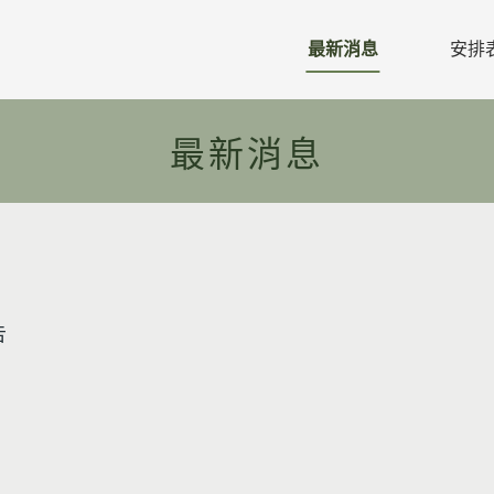
最新消息
安排
教區公文
最新消息
教區行事曆
活動預告
活動相片
禱告年主題
告