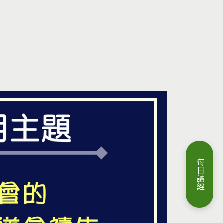
每
日
讀
經