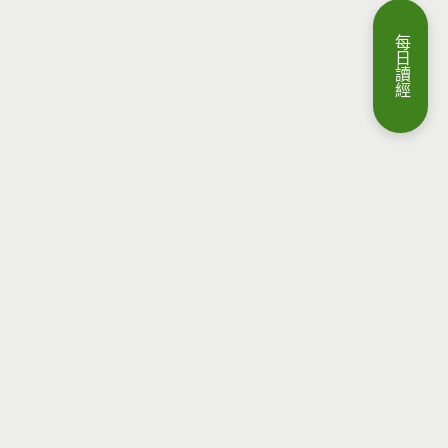
每
日
讀
經