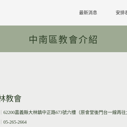
最新消息
安排
教區公文
中南區教會介紹
教區行事曆
活動預告
活動相片
禱告年主題
林教會
｜
62200嘉義縣大林鎮中正路673號六樓（原會堂後門台一線再往
｜
05-265-2664