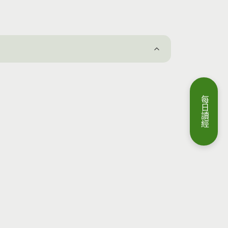
每
日
讀
經