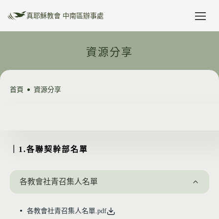
真耶穌教會 中南區辦事處
最新消息
資源分享
教區公文
安排表管理
首頁
資源分享
教區行事曆
教區介紹
1.各聯契幹部名單
2.逐家佈道幹部名單
3.評鑑小組委員名單
活動預告
｜1.各聯契幹部名單
資源分享
活動相片
各教會社青召集人名單
友站連結
禱告年主題
各教會社青召集人名單.pdf